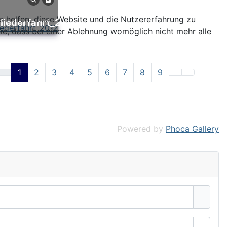
ns helfen, diese Website und die Nutzererfahrung zu
gliederfahrt_2012
ie, dass bei einer Ablehnung womöglich nicht mehr alle
1
2
3
4
5
6
7
8
9
Powered by
Phoca Gallery